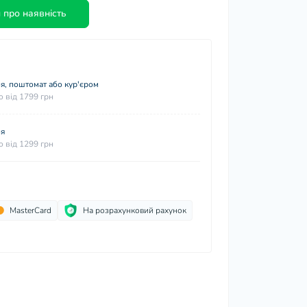
 про наявність
я, поштомат або кур'єром
 від 1799 грн
ня
 від 1299 грн
MasterCard
На розрахунковий рахунок