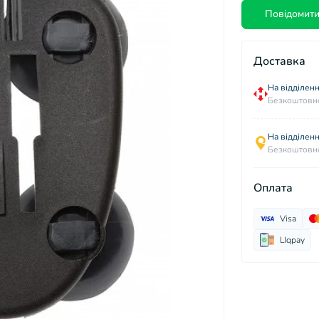
Повідомити
Доставка
На відділенн
Безкоштовно
На відділен
Безкоштовно
Оплата
Visa
LIqpay