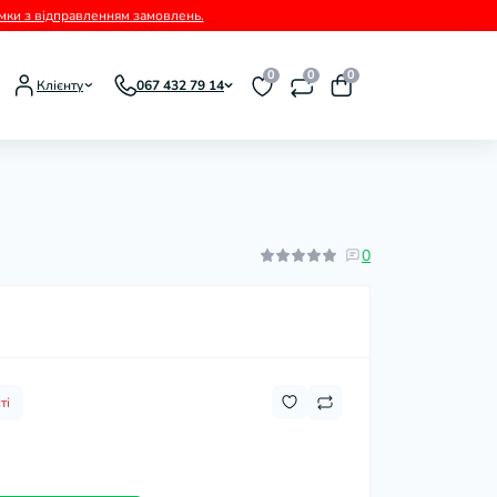
римки з відправленням замовлень.
0
0
0
Клієнту
067 432 79 14
0
ті