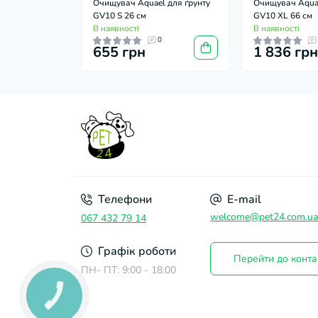
Очищувач Aquael для ґрунту
Очищувач Aquae
GV10 S 26 см
GV10 XL 66 см
В наявності
В наявності
0
655 грн
1 836 гр
Телефони
E-mail
welcome@pet24.com.ua
067 432 79 14
Графік роботи
Перейти до конта
ПН- ПТ: 9:00 - 18:00