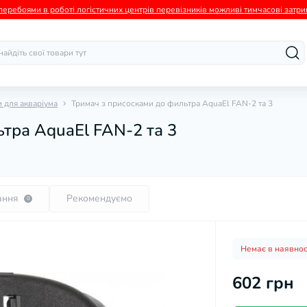
а перебоями в роботі логістичних центрів перевізників можливі тимчасові зат
 для акваріума
Тримач з присосками до фильтра AquaEl FAN-2 та 3
тра AquaEl FAN-2 та 3
ання
Рекомендуємо
0
Немає в наявнос
602 грн