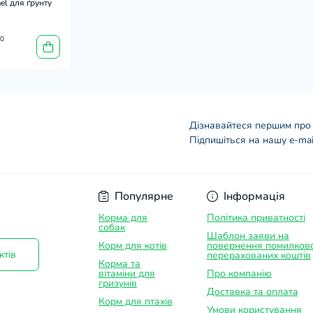
l для ґрунту
0
н
Дізнавайтеся першим про 
Підпишіться на нашу e-mai
Договір оферти
Популярне
Інформація
Корма для
Політика приватності
собак
Шаблон заяви на
Корм для котів
повернення помилков
ктів
перерахованих коштів
Корма та
вітаміни для
Про компанію
гризунів
Доставка та оплатa
Корм для птахів
Умови користування