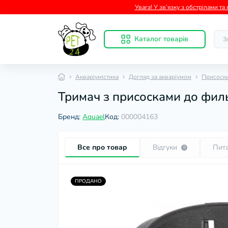
Увага! У зв’язку з обстрілами т
Каталог товарів
Акваріумістика
Догляд за акваріумом
Присоски
Тримач з присосками до филь
Бренд:
Aquael
Код:
000004163
Все про товар
Відгуки
Пит
0
ПРОДАНО