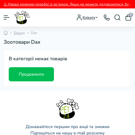
⚠️ Наразі можливі перебої зі зв’язком. Якщо не можете додзвонитися, будь ласка, пишіть нам у Viber.
0
Клієнту
Бренд
Dax
Зоотовари Dax
В категорії немає товарів
Продовжити
Дізнавайтеся першим про акції та знижки
Підпишіться на нашу e-mail розсилку