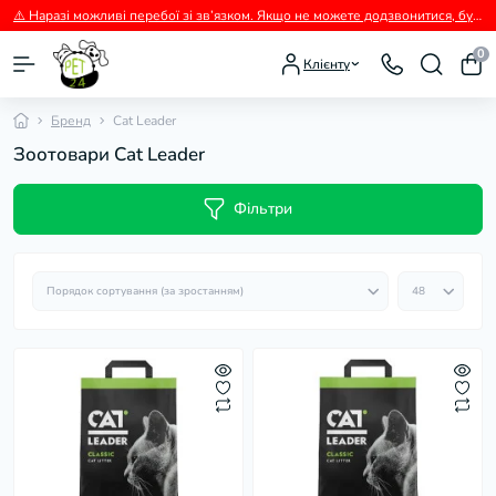
⚠️ Наразі можливі перебої зі зв’язком. Якщо не можете додзвонитися, будь ласка, пишіть нам у Viber.
0
Клієнту
Бренд
Cat Leader
Зоотовари Cat Leader
Фільтри