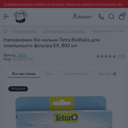
⚠️ Наразі можливі перебої зі зв’язком. Якщо не можете додзвонитися, будь ласка, пишіть нам у Viber.
0
Клієнту
Акваріумістика
Наповнювачі для фільтрів
Наповнювач біо-кульки
Наповнювач біо-кульки Tetra BioBalls для
зовнішнього фільтра EX, 800 мл
Бренд:
Tetra
0
Код:
000005704
Все про товар
Опис
Характеристики
Відгуки
П
0
ПРОДАНО