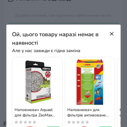
Додайте питання, і ми відповімо найближчим часом.
+ Додати питання
Ой, цього товару наразі немає в
наявності
Але у нас завжди є гідна заміна
Немає питань про даний товар, станьте
першим і задайте своє питання.
Наповнювач Aquael
Наповнювач для
Нап
для фільтра ZeoMax
фільтрів активоване
філ
Plus, цеоліт, 1 л
вугілля Sera super
синт
Разом з цим товаром купують
carbon
woo