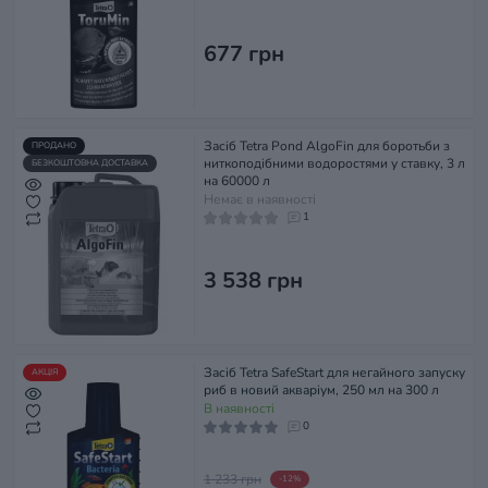
677 грн
Засіб Tetra Pond AlgoFin для боротьби з
ПРОДАНО
ниткоподібними водоростями у ставку, 3 л
БЕЗКОШТОВНА ДОСТАВКА
на 60000 л
Немає в наявності
1
3 538 грн
Засіб Tetra SafeStart для негайного запуску
АКЦІЯ
риб в новий акваріум, 250 мл на 300 л
В наявності
0
1 233 грн
-12%