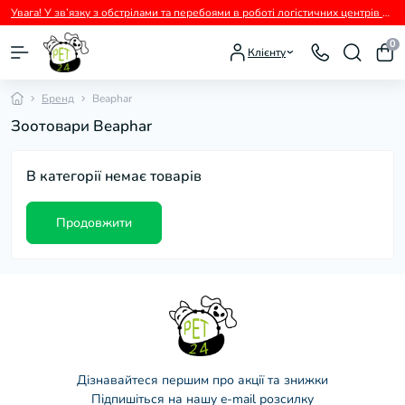
Увага! У зв’язку з обстрілами та перебоями в роботі логістичних центрів перевізників можливі тимчасові затримки з відправленням замовлень.
0
Клієнту
Бренд
Beaphar
Зоотовари Beaphar
В категорії немає товарів
Продовжити
Дізнавайтеся першим про акції та знижки
Підпишіться на нашу e-mail розсилку