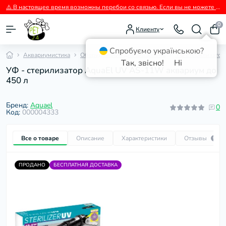
⚠️ В настоящее время возможны перебои со связью. Если вы не можете дозвониться, пожалуйста, пишите нам в Viber.
0
Клиенту
Спробуємо українською?
Аквариумистика
Оборудование для аквариума
УФ стерилизато
Так, звісно!
Ні
УФ - стерилизатор AquaEl UV AS-11W аквариум до
450 л
Бренд:
Aquael
0
Код:
000004333
Все о товаре
Описание
Характеристики
Отзывы
0
ПРОДАНО
БЕСПЛАТНАЯ ДОСТАВКА