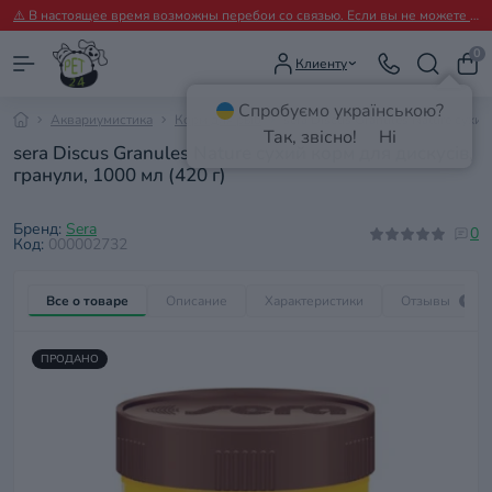
⚠️ В настоящее время возможны перебои со связью. Если вы не можете дозвониться, пожалуйста, пишите нам в Viber.
0
Клиенту
Спробуємо українською?
Аквариумистика
Корм для рыб
sera Discus Granules Nature сухий
Так, звісно!
Ні
sera Discus Granules Nature сухий корм для дискусів,
гранули, 1000 мл (420 г)
Бренд:
Sera
0
Код:
000002732
Все о товаре
Описание
Характеристики
Отзывы
0
ПРОДАНО