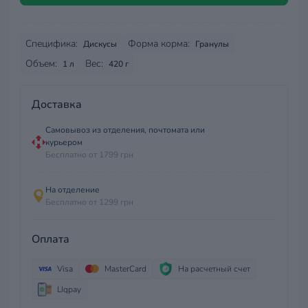
Специфика:
Форма корма:
Дискусы
Гранулы
Объем:
Вес:
1 л
420 г
Доставка
Самовывоз из отделения, почтомата или
курьером
Бесплатно от 1799 грн
На отделение
Бесплатно от 1299 грн
Оплата
Visa
MasterCard
На расчетный счет
LIqpay