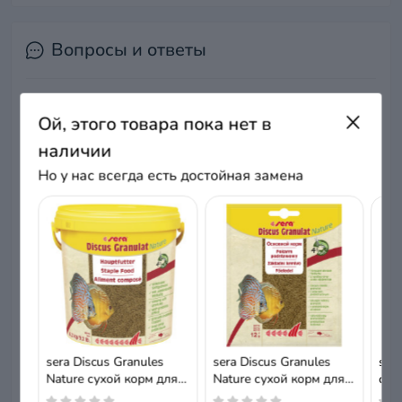
Вопросы и ответы
Добавьте вопрос, и мы ответим в ближайшее время.
Ой, этого товара пока нет в
+ Задать вопрос
наличии
Но у нас всегда есть достойная замена
Нет вопросов о данном товаре, станьте
первым и задайте свой вопрос.
sera Discus Granules
sera Discus Granules
sera
Nature сухой корм для
Nature сухой корм для
сух
дискусов, гранулы,
дискусов, гранулы, 12 г
чип