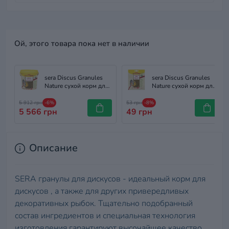
Ой, этого товара пока нет в наличии
sera Discus Granules
sera Discus Granules
Nature сухой корм для
Nature сухой корм для
дискусов, гранулы,
дискусов, гранулы, 12
10000 мл
г
5 912 грн
-6%
53 грн
-8%
5 566 грн
49 грн
Описание
SERA гранулы для дискусов - идеальный корм для
дискусов , а также для других привередливых
декоративных рыбок. Тщательно подобранный
состав ингредиентов и специальная технология
изготовления гарантируют высочайшее качество