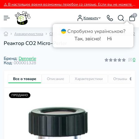
⚠️ В настоящее время возможны перебои со связью. Если вы не можете дозвониться, пожалуйста, пишите нам в Viber.
0
Клиенту
Спробуємо українською?
Аквариумистика
СО2 для аквариума
Реакторы и счетчики СО2
Так, звісно!
Ні
Реактор CO2 Micro-Perler
Бренд:
Dennerle
0
Код:
000001328
Все о товаре
Описание
Характеристики
Отзывы
0
ПРОДАНО