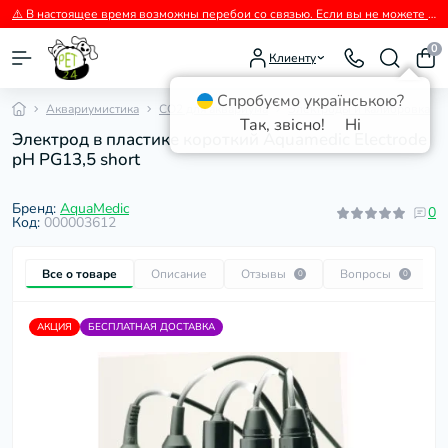
⚠️ В настоящее время возможны перебои со связью. Если вы не можете дозвониться, пожалуйста, пишите нам в Viber.
0
Клиенту
Спробуємо українською?
Аквариумистика
СО2 для аквариума
Электроды и калибровка
Так, звісно!
Ні
Электрод в пластике короткий Aquamedic Electrode
pH PG13,5 short
Бренд:
AquaMedic
0
Код:
000003612
Все о товаре
Описание
Отзывы
Вопросы
0
0
АКЦИЯ
БЕСПЛАТНАЯ ДОСТАВКА