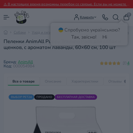
⚠️ В настоящее время возможны перебои со связью. Если вы не можете дозвониться, пожалуйста, пишите нам в Viber.
0
Клиенту
Спробуємо українською?
Собаки
Уход и гигиена
Памперсы, трусы, прокладки для собак
Так, звісно!
Ні
Пеленки AnimAll Puppy Training Pads для собак и
щенков, с ароматом лаванды, 60×60 см, 100 шт
Бренд:
AnimAll
4
Код:
000054984
Все о товаре
Описание
Характеристики
Отзывы
4
ВЫБОР PET24
ПРОДАНО
БЕСПЛАТНАЯ ДОСТАВКА