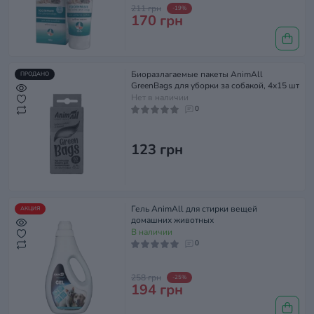
211 грн
-19%
170 грн
Биоразлагаемые пакеты AnimAll
ПРОДАНО
GreenBags для уборки за собакой, 4х15 шт
Нет в наличии
0
123 грн
Гель AnimAll для стирки вещей
АКЦИЯ
домашних животных
В наличии
0
258 грн
-25%
194 грн