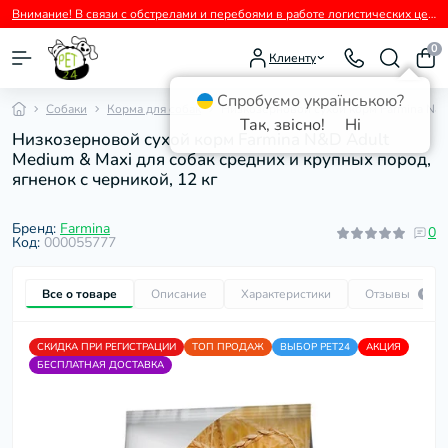
Внимание! В связи с обстрелами и перебоями в работе логистических центров перевозчиков возможны временные задержки с отправкой заказов.
0
Клиенту
Спробуємо українською?
Собаки
Корма для собак
Низкозерновой сухой корм Farmina N&D 
Так, звісно!
Ні
Низкозерновой сухой корм Farmina N&D Adult
Medium & Maxi для собак средних и крупных пород,
ягненок с черникой, 12 кг
Бренд:
Farmina
0
Код:
000055777
Все о товаре
Описание
Характеристики
Отзывы
0
СКИДКА ПРИ РЕГИСТРАЦИИ
ТОП ПРОДАЖ
ВЫБОР PET24
АКЦИЯ
БЕСПЛАТНАЯ ДОСТАВКА