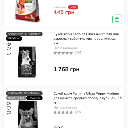
617 грн
-28%
445 грн
Сухой корм Farmina Cibau Adult Mini для
СКИДКА ПРИ РЕГИСТРАЦИИ
взрослых собак мелких пород, курица,
ПРОДАНО
7кг
Нет в наличии
0
1 768 грн
Сухой корм Farmina Cibau Puppy Medium
СКИДКА ПРИ РЕГИСТРАЦИИ
для щенков средних пород, с курицей, 2.5
ВЫБОР PET24
ПРОДАНО
кг
Нет в наличии
0