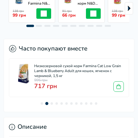
Farmina N&D
корм N&D
корм
Grain Free
Quinoa Urinary,
Quino
138 грн
91 грн
138 грн
Ocean
Duck &
Skin&
99 грн
66 грн
99 грн
Salmon &
Cranberry
Adult 
Cod Adult
Adult для
при
Mini для
кошек
пище
собак с
профилактика
аллер
лососем и
мочекаменной
переп
треской, 140
болезни, утка,
киноа
Часто покупают вместе
г
80 г
и курк
140 г
Низкозерновой сухой корм Farmina Cat Low Grain
Lamb & Blueberry Adult для кошек, ягненок с
черникой, 1,5 кг
995 грн
717 грн
Описание