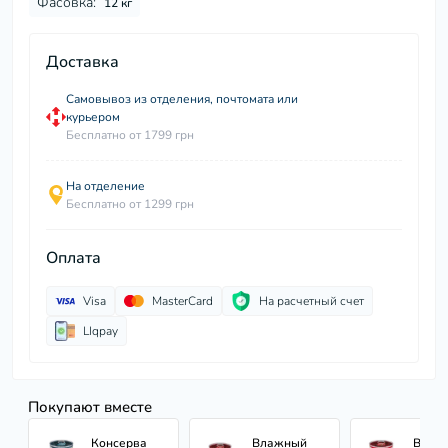
Фасовка:
12 кг
Доставка
Самовывоз из отделения, почтомата или
курьером
Бесплатно от 1799 грн
На отделение
Бесплатно от 1299 грн
Оплата
Visa
MasterCard
На расчетный счет
LIqpay
Покупают вместе
Консерва
Влажный
Влаж