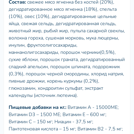
Состав:
свежее мясо ягненка без костей (20%),
дегидратированное мясо ягненка (18%), спельта
(10%), овес (10%), дегидратированные цельные
яйца, свежая сельдь, дегидратированная сельдь,
животный жир, рыбий жир, пульпа сахарной свеклы,
волокна гороха, сушеная морковь, мукa люцерны,
инулин, фруктоолигосахариды,
маннанолигосахариды, порошок черники(0,5%),
сухие яблоки, порошок граната, дегидратированный
сладкий апельсин, порошок шпината, подорожник
(0,3%), порошок черной смородины, хлорид натрия,
пивные дрожжи, корень куркумы (0,2%),
глюкозамин, хондроитин сульфат, экстракт
календулы (источник лютеина).
Пищевые добавки на кг.:
Витамин А - 15000ME;
Витамин D3 – 1500 ME; Витамин Е – 600 мг;
Витамин С – 150 мг; Ниацин - 37,5 мг;
Пантотеновая кислота – 15 мг; Витамин B2 - 7,5 мг;