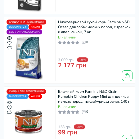
Низкозерновой сухой корм Farmina N&D
СКИДКА ПРИ РЕГИСТРАЦИИ
Ocean для собак мелких пород, с треской
ВЫБОР PET24
АКЦИЯ
и апельсином, 7 кг
БЕСПЛАТНАЯ ДОСТАВКА
В наличии
0
3 009 грн
-28%
2 177 грн
Влажный корм Farmina N&D Grain
СКИДКА ПРИ РЕГИСТРАЦИИ
Pumpkin Chicken Puppy Mini для щенков
ВЫБОР PET24
АКЦИЯ
мелких пород, тыква/курица/гранат, 140 г
В наличии
0
138 грн
-28%
99 грн