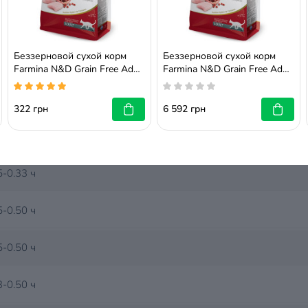
а 20,00%; сырая клетчатка 1,80%; сырая зола 8,70%; каль
мега-6 3,40%; Омега-3 0,90%; DHA 0,50%; EPA 0,30%;
ат 900 мг/кг.
Беззерновой сухой корм
Беззерновой сухой корм
Farmina N&D Grain Free Adult
Farmina N&D Grain Free Adult
для взрослых кошек, курица
для взрослых кошек, курица
с гранатом, 300 г
с гранатом, 10 кг
322 грн
6 592 грн
ая дневная дозировка
ки)
5-0.33 ч
5-0.50 ч
5-0.50 ч
3-0.50 ч