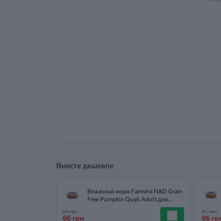
Вместе дешевле
Влажный корм Farmina N&D Grain
Free Pumpkin Quail Adult для
кошек с перепелом и тыквой, 70 г
91 грн
91 грн
66 грн
66 гр