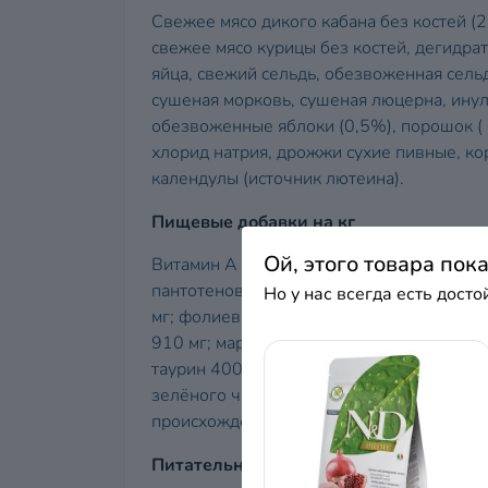
Свежее мясо дикого кабана без костей (
свежее мясо курицы без костей, дегидр
яйца, свежий сельдь, обезвоженная сельд
сушеная морковь, сушеная люцерна, ину
обезвоженные яблоки (0,5%), порошок (
хлорид натрия, дрожжи сухие пивные, кор
календулы (источник лютеина).
Пищевые добавки на кг
Ой, этого товара пок
Витамин А 18000МЕ; витамин D3 1200МЕ; 
пантотеновая кислота 50 мг; витамин В2 –
Но у нас всегда есть дост
мг; фолиевая кислота 1,5 мг; витамин В12
910 мг; марганец 380 мг; железо 250 мг;
таурин 4000 мг; L-карнитин 300 мг. Спец
зелёного чая 100 мг; экстракт розмарина
происхождения.
Питательные вещества