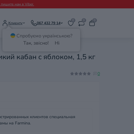
пишите нам в Viber.
0
0
0
Клиенту
067 432 79 14
Спробуємо українською?
Так, звісно!
Ні
кий кабан с яблоком, 1,5 кг
0
истрированных клиентов специальная
амы на Farmina.