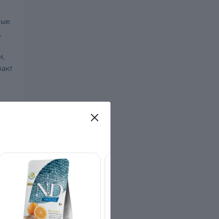
ные
,
и,
ракт
,5