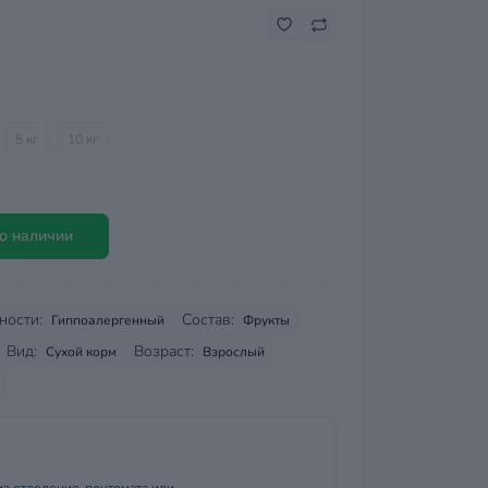
5 кг
10 кг
о наличии
ности:
Состав:
Гиппоалергенный
Фрукты
Вид:
Возраст:
Сухой корм
Взрослый
з отделения, почтомата или