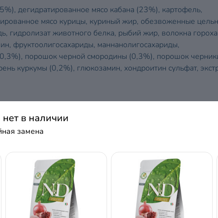
25%), дегидратированное мясо кабана (23%), картофель,
атированное мясо курицы, куриный жир, обезвоженные цель
ь, гидролизат животного белка, рыбий жир, волокна гороха
лин, фруктоолигосахариды, маннанолигосахариды,
 0,3%), порошок черной смородины (0,3%), порошок черник
ень куркумы (0,2%), глюкозамин, хондроитин сульфат, экст
а нет в наличии
витамин Е 600 мг; витамин С 300 мг; витамин РР 150 мг;
 20 мг; витамин В6 8,1 мг; витамин В1 – 10 мг; витамин Н 1
ойная замена
 – 0,1 мг; холина хлорид 2500 мг; бета-каротин 1,5 мг; цинк
 медь 88 мг; селенометионин 0,40 мг; DL-метионин 5000 мг;
иальные добавки: алоэ вера экстракт 1000 мг; экстракт
. Антиоксиданты: токоферол из экстрактов натурального