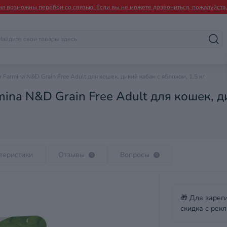
мя возможны перебои со связью. Если вы не можете дозвониться, пожалуйста, 
Farmina N&D Grain Free Adult для кошек, дикий кабан с яблоком, 1,5 кг
ina N&D Grain Free Adult для кошек, ди
теристики
Отзывы
Вопросы
0
0
🎁 Для зарег
скидка с рекл