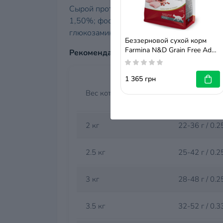
Сырой протеин 44,00%; сырой жир и масл
1,50%; фосфор 1,30%; магний 0,09%; О
глюкозамин 1200 мг/кг; хондроитин сульф
Беззерновой сухой корм
Farmina N&D Grain Free Adult
Рекомендации по кормлению
для взрослых кошек, курица
с гранатом, 1,5 кг
1 365 грн
Рекомендуем
Вес кота
(граммы/чаш
2 кг
22-36 г / 0.2
2.5 кг
25-42 г / 0.2
3 кг
28-48 г / 0.2
3.5 кг
32-52 г / 0.3