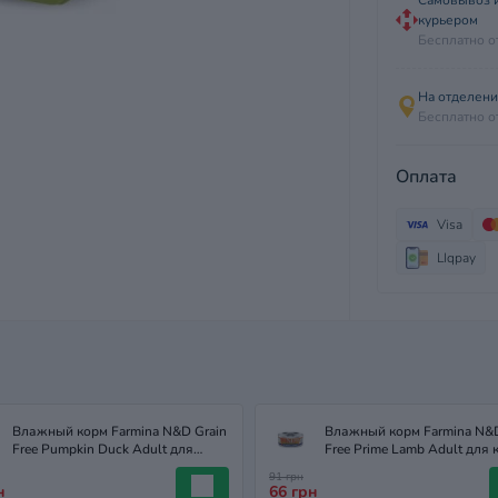
курьером
Бесплатно о
На отделен
Бесплатно о
Оплата
Visa
LIqpay
Влажный корм Farmina N&D Grain
Влажный корм Farmina N&D
Free Pumpkin Duck Adult для
Free Prime Lamb Adult для 
кошек с уткой и тыквой, 70
с ягненком и черникой, 70 
91 грн
н
66 грн