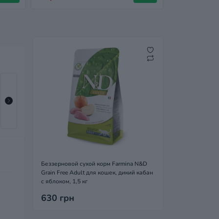
Беззерновой сухой корм Farmina N&D Grain Free
Бе
Adult для взрослых кошек, курица с гранатом, 10
Her
кг
кош
6 592 грн
1 371 грн
Беззерновой сухой корм Farmina N&D
Grain Free Adult для кошек, дикий кабан
с яблоком, 1,5 кг
630 грн