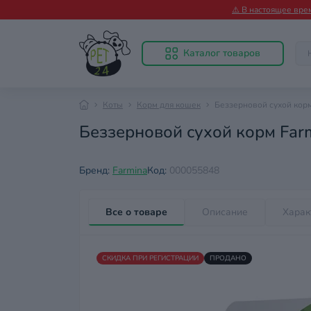
⚠️ В настоящее вре
Каталог товаров
Коты
Корм для кошек
Беззерновой сухой корм 
Беззерновой сухой корм Farm
Бренд:
Farmina
Код:
000055848
Все о товаре
Описание
Харак
СКИДКА ПРИ РЕГИСТРАЦИИ
ПРОДАНО