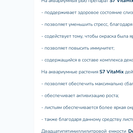
На аквариумных рыб препарат
S7 VitaMi
- поддерживает здоровое состояние сли
- позволяет уменьшить стресс, благодар
- содействует тому, чтобы окраска была 
- позволяет повысить иммунитет;
- содержащийся в составе комплекса дек
На аквариумные растения
S7 VitaMix
дей
- позволяет обеспечить максимально сба
- обеспечивает активизацию роста;
- листьям обеспечивается более яркая ок
- также благодаря данному средству лист
Двадцатипятимиллилитровой емкости
D