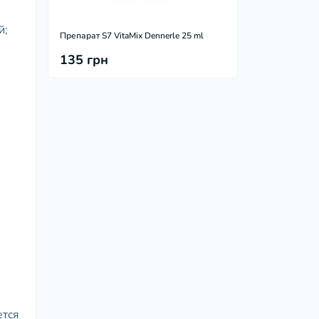
й;
Препарат S7 VitaMix Dennerle 25 ml
135 грн
тся