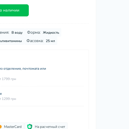
о наличии
ения:
Форма:
В воду
Жидкость
Фасовка:
ьтивитамины
25 мл
з отделения, почтомата или
т 1799 грн
ие
т 1299 грн
MasterCard
На расчетный счет