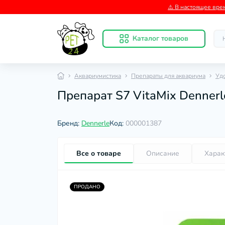
⚠️ В настоящее вре
Каталог товаров
Аквариумистика
Препараты для аквариума
Удо
Препарат S7 VitaMix Dennerl
Бренд:
Dennerle
Код:
000001387
Все о товаре
Описание
Харак
ПРОДАНО