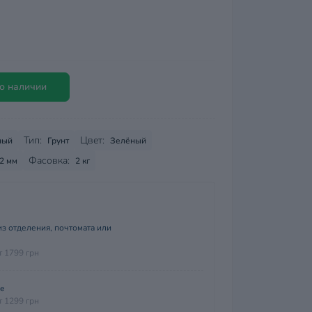
о наличии
Тип:
Цвет:
ный
Грунт
Зелёный
Фасовка:
,2 мм
2 кг
з отделения, почтомата или
т 1799 грн
ие
т 1299 грн