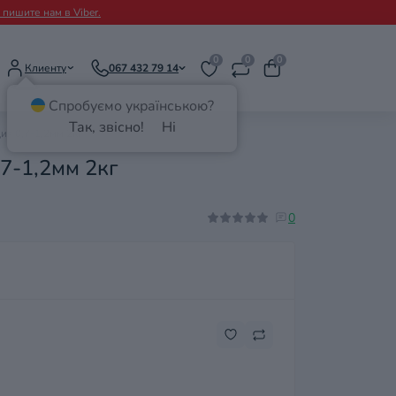
пишите нам в Viber.
0
0
0
Клиенту
067 432 79 14
Спробуємо українською?
Так, звісно!
Ні
ия 0,7-1,2мм 2кг
7-1,2мм 2кг
0