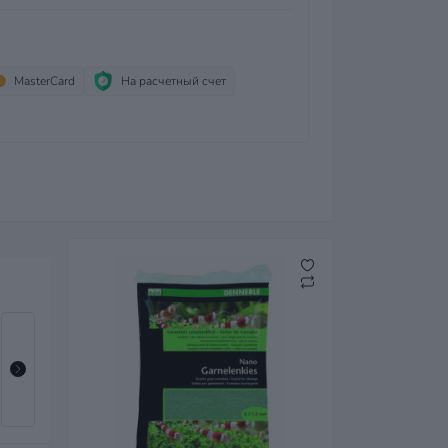
MasterCard
На расчетный счет
Грунт песок кварц. 0,1-0,3 мм (10 кг)
772 грн