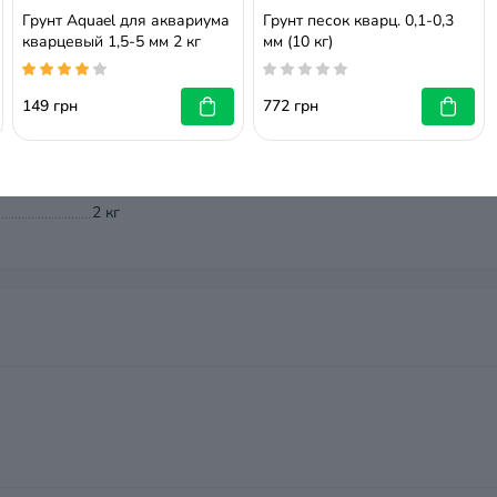
Грунт Aquael для аквариума
Грунт песок кварц. 0,1-0,3
Грунт
кварцевый 1,5-5 мм 2 кг
мм (10 кг)
Зелёный
149 грн
772 грн
0,7-1,2 мм
2 кг