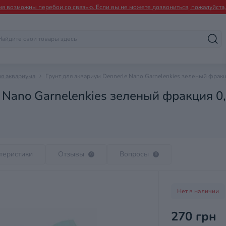
мя возможны перебои со связью. Если вы не можете дозвониться, пожалуйста, 
ля аквариума
Грунт для аквариум Dennerle Nano Garnelenkies зеленый фракц
 Nano Garnelenkies зеленый фракция 0,
теристики
Отзывы
Вопросы
0
0
Нет в наличии
270 грн