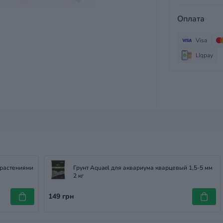
Оплата
Visa
LIqpay
 растениями
Грунт Aquael для аквариума кварцевый 1,5-5 мм
2 кг
149 грн