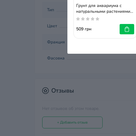
Грунт для аквариума с
Тип
натуральными растениями
JBL Manado 5л - на
аквариум 50 л
Цвет
509 грн
Фракция
Фасовка
Отзывы
Нет отзывов об этом товаре.
+ Добавить отзыв