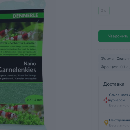
2 кг
Уведомить 
Форма:
Окатан
Фракция:
0,7-1
Доставка
Самовывоз и
курьером
Бесплатно о
На отделен
Бесплатно о