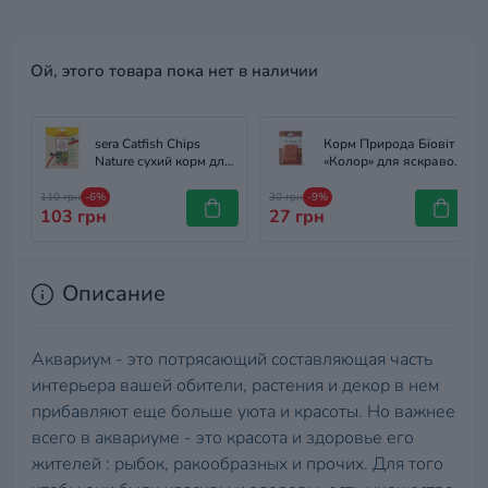
Ой, этого товара пока нет в наличии
sera Catfish Chips
Корм Природа Біовіт
Nature сухий корм для
«Колор» для яскраво-
сомиків, чипси, 15 г
забарвлених риб,
пластинчатий, 10 г
110 грн
-6%
30 грн
-9%
103 грн
27 грн
Описание
Аквариум - это потрясающий составляющая часть
интерьера вашей обители, растения и декор в нем
прибавляют еще больше уюта и красоты. Но важнее
всего в аквариуме - это красота и здоровье его
жителей : рыбок, ракообразных и прочих. Для того