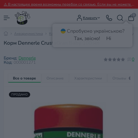
⚠️ В настоящее время возможны перебои со связью. Если вы не можете дозвониться, пожалуйста, пишите нам в Viber.
0
Клиенту
Спробуємо українською?
Аквариумистика
Корм для рыб
Корм Dennerle СrustaGran Baby 1
Так, звісно!
Ні
Корм Dennerle СrustaGran Baby 100 мл
Бренд:
Dennerle
0
Код:
000001271
Все о товаре
Описание
Характеристики
Отзывы
0
ПРОДАНО