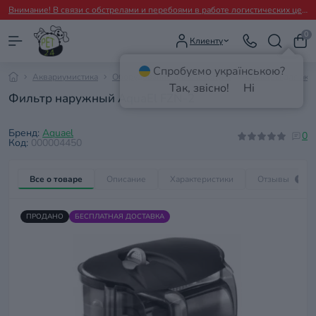
Внимание! В связи с обстрелами и перебоями в работе логистических центров перевозчиков возможны временные задержки с отправкой заказов.
0
Клиенту
Спробуємо українською?
Аквариумистика
Оборудование для аквариума
Фильтры для акв
Так, звісно!
Ні
Фильтр наружный AquaEl FZN-2
Бренд:
Aquael
0
Код:
000004450
Все о товаре
Описание
Характеристики
Отзывы
0
ПРОДАНО
БЕСПЛАТНАЯ ДОСТАВКА