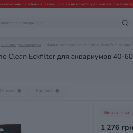
мя возможны перебои со связью. Если вы не можете дозвониться, пожалуйста, 
Фильтры для аквариума
Фильтр угловой Dennerle Nano Clean Eckfilter для 
o Clean Eckfilter для аквариумов 40-60
Отзывы
Вопросы
0
0
Нет в наличии
1 276 гр