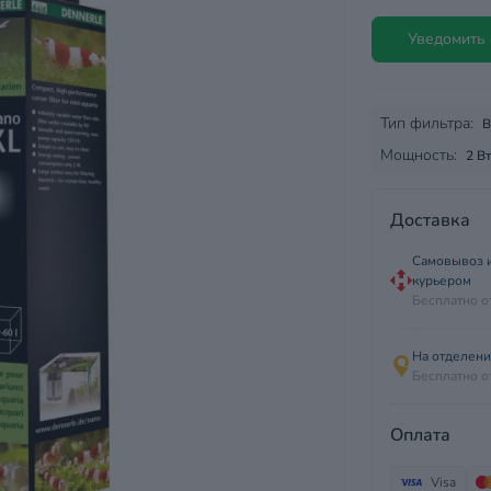
Уведомить 
Тип фильтра:
В
Мощность:
2 Вт
Доставка
Самовывоз и
курьером
Бесплатно о
На отделен
Бесплатно о
Оплата
Visa