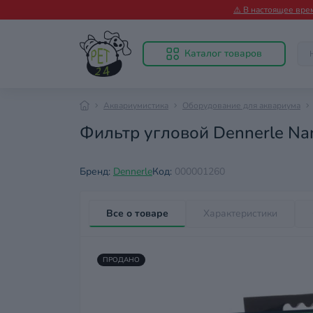
⚠️ В настоящее вре
Каталог товаров
Аквариумистика
Оборудование для аквариума
Фильтр угловой Dennerle Nan
Бренд:
Dennerle
Код:
000001260
Все о товаре
Характеристики
ПРОДАНО