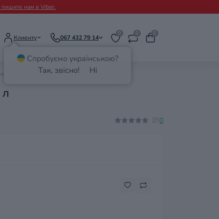
пишите нам в Viber.
0
0
0
Клиенту
067 432 79 14
Спробуємо українською?
Так, звісно!
Ні
аквариумов 40-60 л
 л
0
н