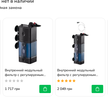
а нет в наличии
ойная замена
Внутренний
40 л
2 Вт
1500 л/час
Внутренний модульный
Внутренний модульный
фильтр с регулируемым
фильтр с регулируемым
потоком Ferplast Blumodular
потоком Ferplast Blumodular
1
2
1 717 грн
2 049 грн