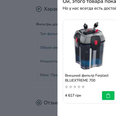
Ой, этого товара пок
Характеристики
Но у нас всегда есть дост
Фильтры для аквариума
Тип фильтра
Объем аквариума
Мощность
Макс. Производительность
Внешний фильтр Ferplast
BLUEXTREME 700
4 617 грн
Отзывы