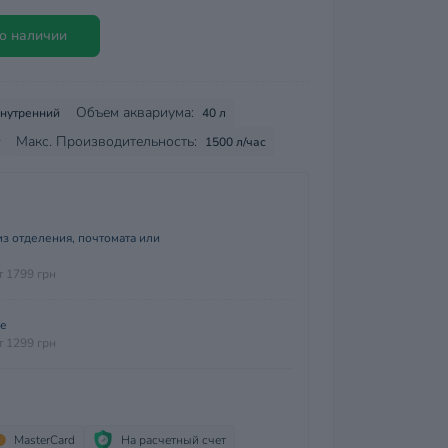
о наличии
Объем аквариума:
нутренний
40 л
Макс. Производительность:
1500 л/час
з отделения, почтомата или
т 1799 грн
ие
т 1299 грн
MasterCard
На расчетный счет