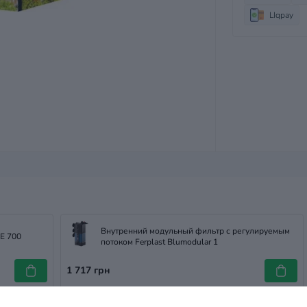
LIqpay
Внутренний модульный фильтр с регулируемым
E 700
потоком Ferplast Blumodular 1
1 717 грн