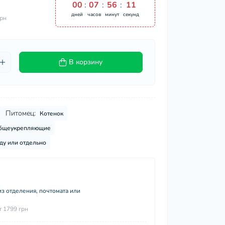
00
:
07
:
56
:
10
дней
часов
минут
секунд
грн
В корзину
Питомец:
Котенок
бщеукрепляющие
ду или отдельно
з отделения, почтомата или
т 1799 грн