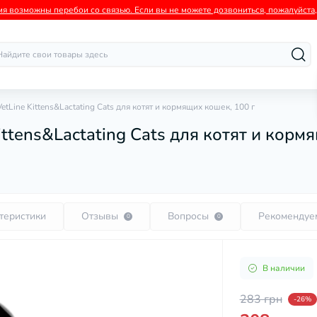
мя возможны перебои со связью. Если вы не можете дозвониться, пожалуйста, 
etLine Kittens&Lactating Cats для котят и кормящих кошек, 100 г
ttens&Lactating Cats для котят и корм
теристики
Отзывы
Вопросы
Рекомендуе
0
0
В наличии
283 грн
-26%