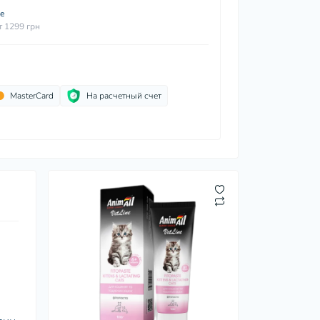
ие
т 1299 грн
MasterCard
На расчетный счет