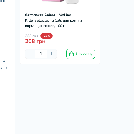
дин
Фитопаста AnimAll VetLine
Kittens&Lactating Cats для котят и
кормящих кошек, 100 г
283 грн
-26%
208 грн
,
В корзину
ого
я в