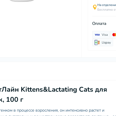
На отделен
Бесплатно о
Оплата
Visa
LIqpay
айн Kittens&Lactating Cats для
, 100 г
енком в процессе взросления, он интенсивно растет и