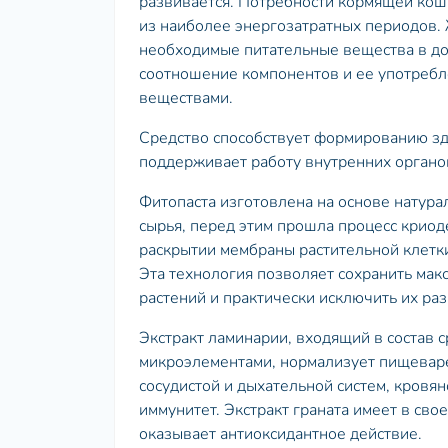
развивается. Потребности кормящей кошк
из наиболее энергозатратных периодов.
необходимые питательные вещества в до
соотношение компонентов и ее употреб
веществами.
Средство способствует формированию зд
поддерживает работу внутренних органо
Фитопаста изготовлена на основе натура
сырья, перед этим прошла процесс криод
раскрытии мембраны растительной клетки
Эта технология позволяет сохранить ма
растений и практически исключить их ра
Экстракт ламинарии, входящий в состав с
микроэлементами, нормализует пищеваре
сосудистой и дыхательной систем, кровя
иммунитет. Экстракт граната имеет в сво
оказывает антиоксидантное действие.