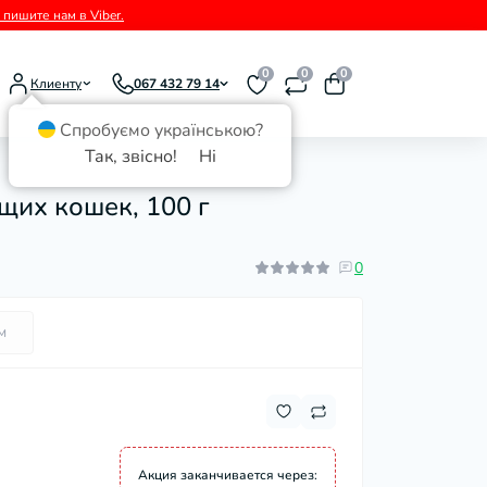
пишите нам в Viber.
0
0
0
Клиенту
067 432 79 14
Спробуємо українською?
Так, звісно!
Ні
ящих кошек, 100 г
0
м
Акция заканчивается через: