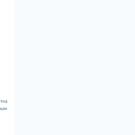
тка
ным