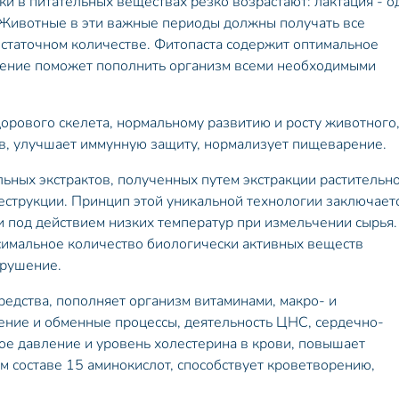
и в питательных веществах резко возрастают: лактация - о
 Животные в эти важные периоды должны получать все
статочном количестве. Фитопаста содержит оптимальное
ление поможет пополнить организм всеми необходимыми
орового скелета, нормальному развитию и росту животного
в, улучшает иммунную защиту, нормализует пищеварение.
льных экстрактов, полученных путем экстракции растительн
еструкции. Принцип этой уникальной технологии заключаетс
 под действием низких температур при измельчении сырья.
ксимальное количество биологически активных веществ
зрушение.
редства, пополняет организм витаминами, макро- и
ние и обменные процессы, деятельность ЦНС, сердечно-
ное давление и уровень холестерина в крови, повышает
ем составе 15 аминокислот, способствует кроветворению,