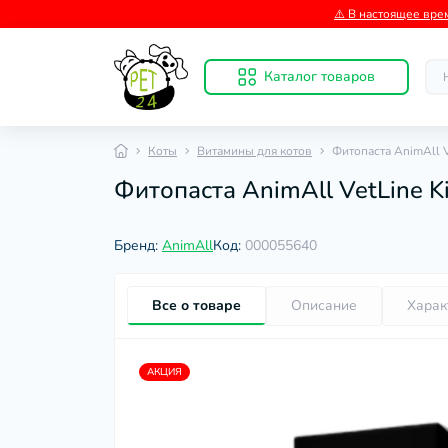
⚠️ В настоящее вре
Каталог товаров
Коты
Витамины для котов
Фитопаста AnimAll V
Фитопаста AnimAll VetLine Ki
Бренд:
AnimAll
Код:
000055640
Все о товаре
Описание
Харак
АКЦИЯ