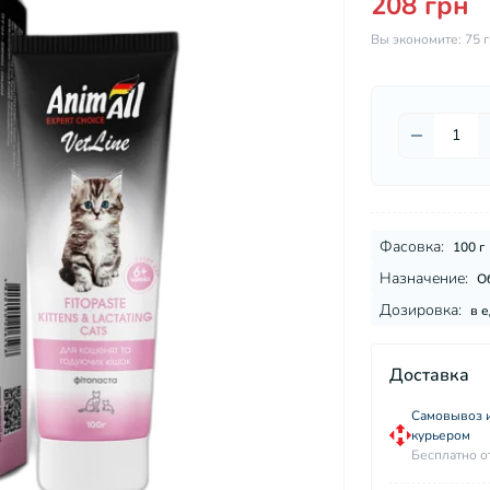
208 грн
Вы экономите:
75 
Фасовка:
100 г
Назначение:
О
Дозировка:
в е
Доставка
Самовывоз и
курьером
Бесплатно о