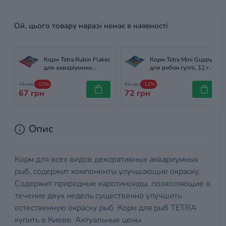
Ой, цього товару наразі немає в наявності
Корм Tetra Rubin Flakes
Корм Tetra Mini Guppy
для акваріумних
для рибок гуппі, 12 г
рибок, для
(пластівці)
забарвлення, 12 г
76 грн
-12%
82 грн
-12%
67 грн
(пластівці)
72 грн
Опис
Корм для всех видов декоративных аквариумных
рыб, содержит компоненты улучшающие окраску.
Содержит природные каротиноиды, позволяющие в
течение двух недель существенно улучшить
естественную окраску рыб. Корм для рыб TETRA
купить в Киеве. Актуальные цены