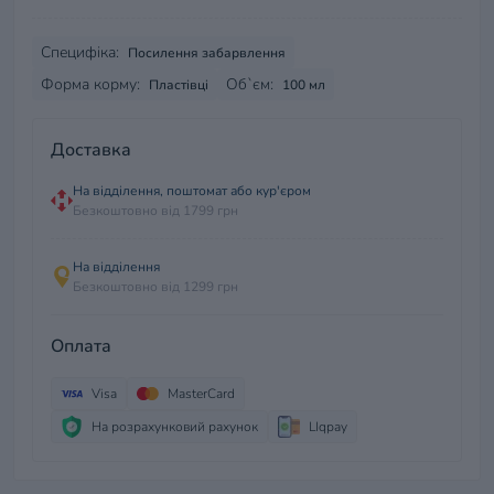
Специфіка:
Посилення забарвлення
Форма корму:
Об`єм:
Пластівці
100 мл
Доставка
На відділення, поштомат або кур'єром
Безкоштовно від 1799 грн
На відділення
Безкоштовно від 1299 грн
Оплата
Visa
MasterCard
На розрахунковий рахунок
LIqpay