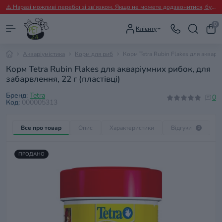
⚠️ Наразі можливі перебої зі зв’язком. Якщо не можете додзвонитися, будь ласка, пишіть нам у Viber.
0
Клієнту
Акваріумістика
Корм для риб
Корм Tetra Rubin Flakes для акваріу
Корм Tetra Rubin Flakes для акваріумних рибок, для
забарвлення, 22 г (пластівці)
Бренд:
Tetra
0
Код:
000005313
Все про товар
Опис
Характеристики
Відгуки
П
0
ПРОДАНО