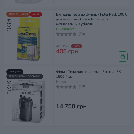
Вкладиш Tetra до фільтру Filter Pack 100 C
ТОП ПРОДАЖІВ
АКЦІЯ
для акваріума Cascade Globe, з
активованим вугіллям
В наявності
0
483 грн
-16%
405 грн
Фільтр Tetra для акваріумів External EX
ПРОДАНО
1500 Plus
БЕЗКОШТОВНА ДОСТАВКА
Немає в наявності
0
14 750 грн