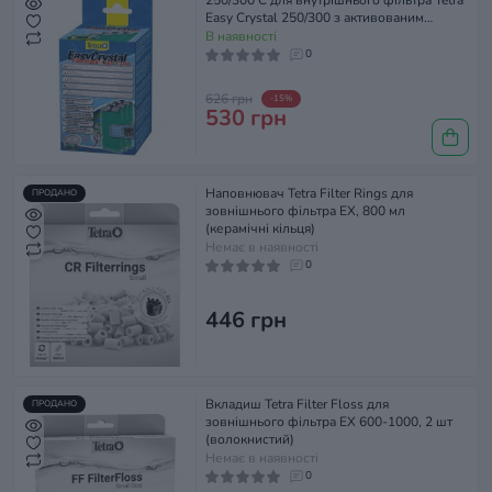
250/300 C для внутрішнього фільтра Tetra
Easy Crystal 250/300 з активованим
вугіллям, 3 шт
В наявності
0
626 грн
-15%
530 грн
Наповнювач Tetra Filter Rings для
ПРОДАНО
зовнішнього фільтра EX, 800 мл
(керамічні кільця)
Немає в наявності
0
446 грн
Вкладиш Tetra Filter Floss для
ПРОДАНО
зовнішнього фільтра EX 600-1000, 2 шт
(волокнистий)
Немає в наявності
0