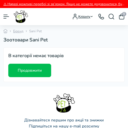
⚠️ Наразі можливі перебої зі зв’язком. Якщо не можете додзвонитися, будь ласка, пишіть нам у Viber.
0
Клієнту
Бренд
Sani Pet
Зоотовари Sani Pet
В категорії немає товарів
Продовжити
Дізнавайтеся першим про акції та знижки
Підпишіться на нашу e-mail розсилку